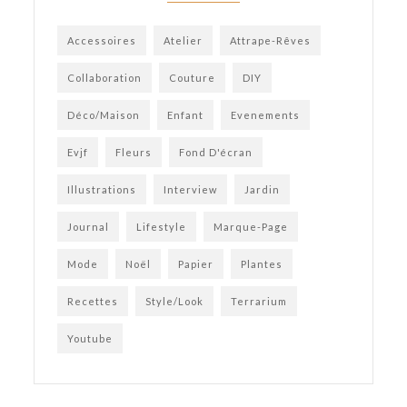
Accessoires
Atelier
Attrape-Rêves
Collaboration
Couture
DIY
Déco/Maison
Enfant
Evenements
Evjf
Fleurs
Fond D'écran
Illustrations
Interview
Jardin
Journal
Lifestyle
Marque-Page
Mode
Noël
Papier
Plantes
Recettes
Style/Look
Terrarium
Youtube