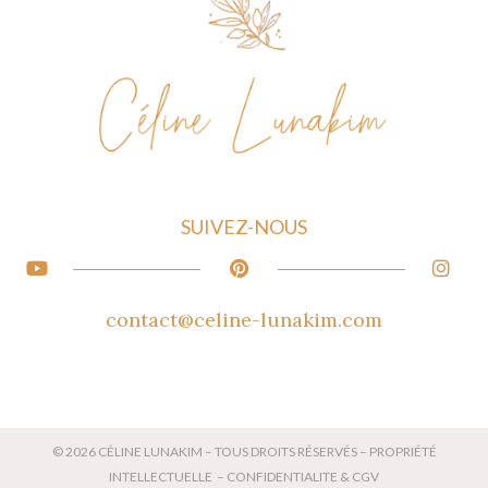
SUIVEZ-NOUS
contact@celine-lunakim.com
© 2026 C
É
LINE LUNAKIM – TOUS DROITS R
É
SERV
É
S – PROPRI
É
T
É
INTELLECTUELLE –
CONFIDENTIALITE & CGV