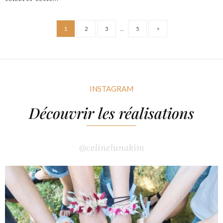
1
2
3
…
5
>
INSTAGRAM
Découvrir les réalisations
@celinelunakim