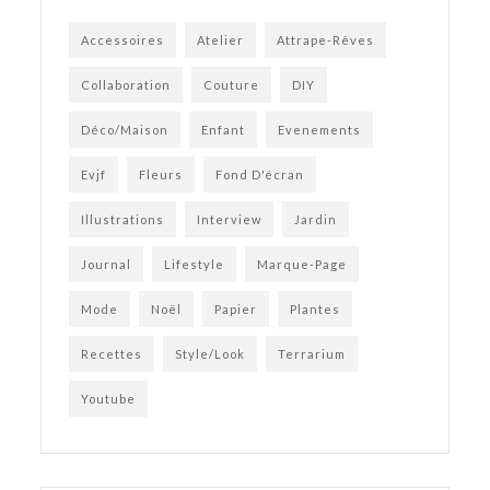
Accessoires
Atelier
Attrape-Rêves
Collaboration
Couture
DIY
Déco/Maison
Enfant
Evenements
Evjf
Fleurs
Fond D'écran
Illustrations
Interview
Jardin
Journal
Lifestyle
Marque-Page
Mode
Noël
Papier
Plantes
Recettes
Style/Look
Terrarium
Youtube