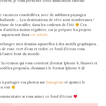
cédent, je vous présente cette illustration estivale
 vacances ensoleillées, avec de sublimes paysages
, Thaïlande … Les destinations de rêve sont nombreuses !
tinue de travailler, dans les couleurs de l’été
Ces
n d’articles moins régulière, car je prépare les projets
é auparavant dans
cet article
.
 mélanger mes dessins aquarelles à des motifs graphiques,
de rose, vert d’eau et violet, ce fond d’écran vous
 l’autre bout du monde.
r la version qui vous convient (format Iphone 6, Huawei et
modèles proposés, choisissez le format Iphone 6 (il
as à partager vos photos sur
Instagram
et ajoutez le
es voir
t commentaire si vous aimez ce fond d’écran