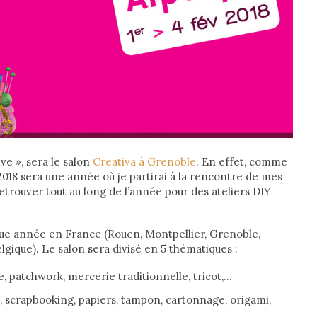
ve », sera le salon
Creativa à Grenoble
. En effet, comme
2018 sera une année où je partirai à la rencontre de mes
etrouver tout au long de l’année pour des ateliers DIY
aque année en France (Rouen, Montpellier, Grenoble,
gique). Le salon sera divisé en 5 thématiques :
re, patchwork, mercerie traditionnelle, tricot,…
e, scrapbooking, papiers, tampon, cartonnage, origami,